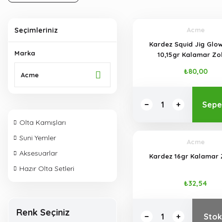
Seçimleriniz
Acme
Kardez Squid Jig Glo
Marka
10,15gr Kalamar Zo
₺80,00
Acme
Sepe
Olta Kamışları
Suni Yemler
Acme
Aksesuarlar
Kardez 16gr Kalamar 
Hazır Olta Setleri
₺32,54
Renk Seçiniz
Stok