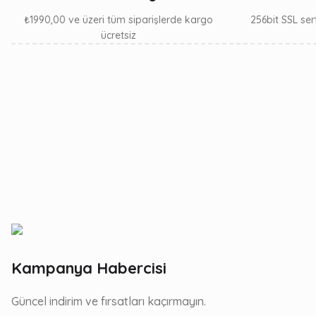
₺1990,00 ve üzeri tüm siparişlerde kargo
256bit SSL sert
K-M (1)
ücretsiz
K-ML (1)
K-NK (1)
K-PC (1)
K-PNK (1)
K-SD (1)
K-T (1)
K-Y (1)
Kampanya Habercisi
K-YSR (1)
Güncel indirim ve fırsatları kaçırmayın.