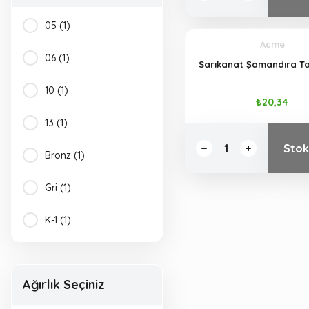
05 (1)
Acme
06 (1)
Sarıkanat Şamandıra Ta
10 (1)
₺20,34
13 (1)
Stok
Bronz (1)
Gri (1)
K-1 (1)
K-2 (1)
Ağırlık Seçiniz
K-3 (1)