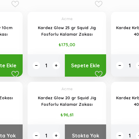
Acme
w 10cm
Kardez Glow 25 gr Squid Jig
Kardez Kırbac K
kası
Fosforlu Kalamar Zokası
₺175,00
te Ekle
Sepete Ekle
Acme
Zokası
Kardez Glow 20 gr Squid Jig
Kardez Kır
Fosforlu Kalamar Zokası
40
₺96,61
ta Yok
Stokta Yok