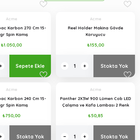
Acme
Acme
arbon 270 Cm 15-
Reel Holder Makina Gövde
40gr Spin Kamış
Koruyucu
₺1.050,00
₺155,00
Sepete Ekle
Stokta Yok
Acme
Acme
bac Karbon 240 Cm 15-
Panther 2X3W 900 Lümen Cob LED
gr Spin Kamış
Çalışma ve Kafa Lambası 2 Renk
₺750,00
₺50,85
Stokta Yok
Stokta Yok