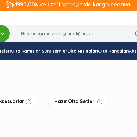
1990,00₺
ve üzeri siparişlerde
kargo bedava!
eleri
Olta Kamışları
Suni Yemler
Olta Misinaları
Olta Kancaları
Aks
ksesuarlar
(2)
Hazır Olta Setleri
(1)