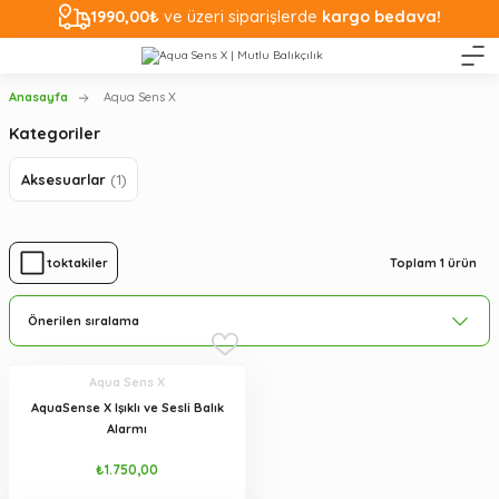
1990,00₺
ve üzeri siparişlerde
kargo bedava!
Anasayfa
Aqua Sens X
Kategoriler
Aksesuarlar
(1)
Toplam 1 ürün
Stoktakiler
Aqua Sens X
AquaSense X Işıklı ve Sesli Balık
Alarmı
₺1.750,00