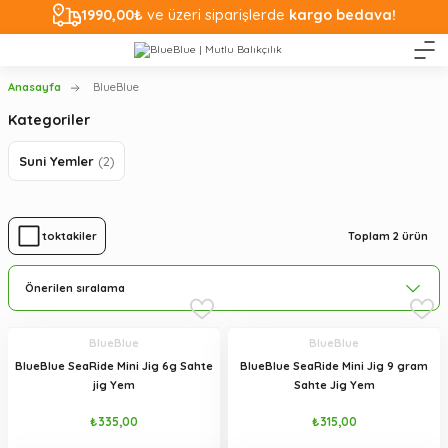
1990,00₺
ve üzeri siparişlerde
kargo bedava!
Anasayfa
BlueBlue
Kategoriler
Suni Yemler
(2)
Toplam 2 ürün
Stoktakiler
BlueBlue
BlueBlue
BlueBlue SeaRide Mini Jig 6g Sahte
BlueBlue SeaRide Mini Jig 9 gram
jig Yem
Sahte Jig Yem
₺335,00
₺315,00