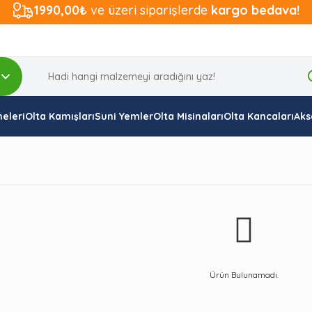
1990,00₺
ve üzeri siparişlerde
kargo bedava!
eleri
Olta Kamışları
Suni Yemler
Olta Misinaları
Olta Kancaları
Aks
Ürün Bulunamadı.