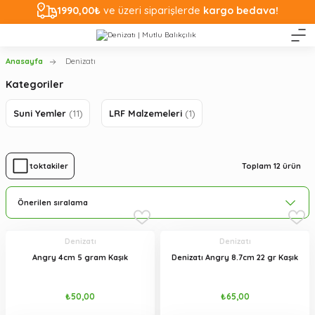
1990,00₺
ve üzeri siparişlerde
kargo bedava!
Anasayfa
Denizatı
Kategoriler
Suni Yemler
(11)
LRF Malzemeleri
(1)
Toplam 12 ürün
Stoktakiler
Denizatı
Denizatı
Angry 4cm 5 gram Kaşık
Denizatı Angry 8.7cm 22 gr Kaşık
₺50,00
₺65,00