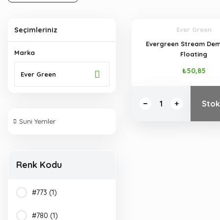
Seçimleriniz
Ever Green
Evergreen Stream Dem
Marka
Floating
₺50,85
Ever Green
Stok
Suni Yemler
Renk Kodu
#773 (1)
#780 (1)