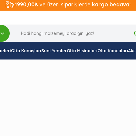
1990,00₺
ve üzeri siparişlerde
kargo bedava!
eleri
Olta Kamışları
Suni Yemler
Olta Misinaları
Olta Kancaları
Aks