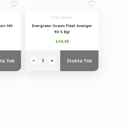
Ever Green
on 140
Evergreen Ocean Fleet Avenger
90 S 8gr
₺58,98
ta Yok
Stokta Yok