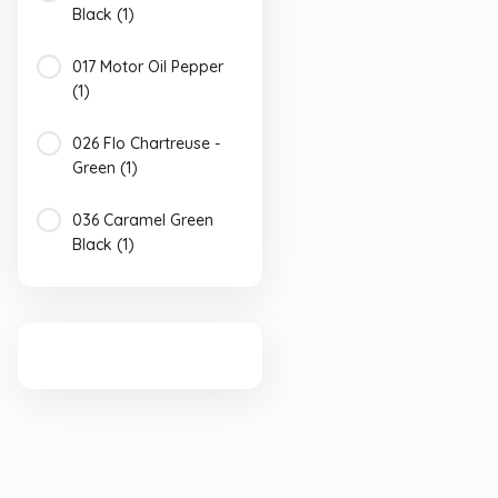
Black (1)
017 Motor Oil Pepper
(1)
026 Flo Chartreuse -
Green (1)
036 Caramel Green
Black (1)
042 Watermelon
Seed (1)
043 Watermelon
Brown- Black (1)
045 Green Pumpkin-
Red &Black (1)