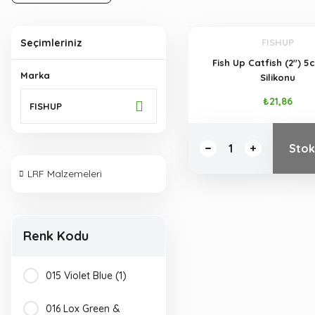
Seçimleriniz
FISHUP
Fish Up Catfish (2'') 
Marka
Silikonu
₺21,86
FISHUP
Stok
LRF Malzemeleri
Renk Kodu
015 Violet Blue (1)
016 Lox Green &