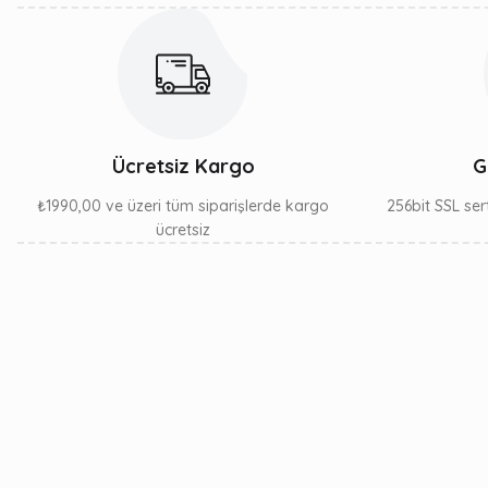
049 Orange Pumpkin
Black (1)
050 Green Pumpkin -
Brown &Red Purple
(1)
Ücretsiz Kargo
G
055 Chartreuse Black
₺1990,00 ve üzeri tüm siparişlerde kargo
256bit SSL sert
(1)
ücretsiz
057 Bluegill (1)
060 Dark Violet -
Peacock & Silver (1)
074 Green Pumpkin
Seed (1)
81 Pearl (1)