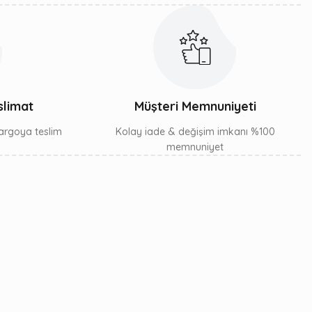
slimat
Müşteri Memnuniyeti
 kargoya teslim
Kolay iade & değişim imkanı %100
memnuniyet