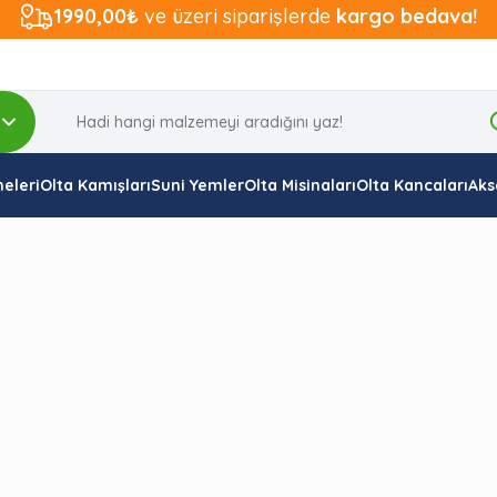
1990,00₺
ve üzeri siparişlerde
kargo bedava!
eleri
Olta Kamışları
Suni Yemler
Olta Misinaları
Olta Kancaları
Aks