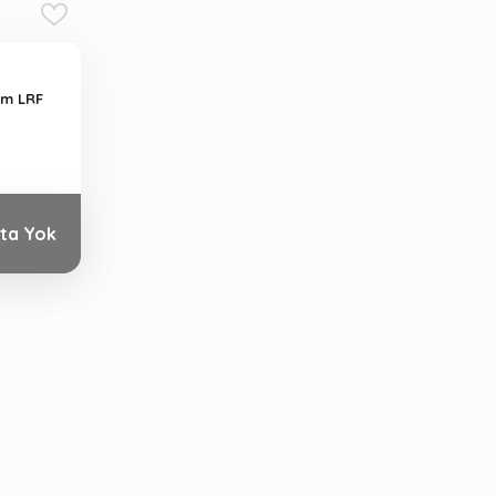
5cm LRF
ta Yok