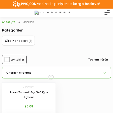
1990,00₺
ve üzeri siparişlerde
kargo bedava!
Anasayfa
Jackson
Kategoriler
Olta Kancaları
(1)
Toplam 1 ürün
Stoktakiler
Jackson
Jaxon Tanami 16gr 3/0 İğne
Jighead
₺5,08