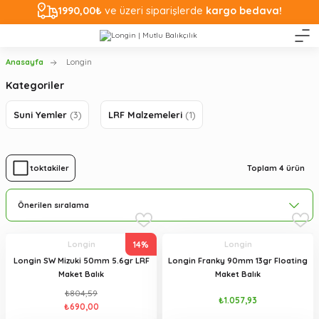
1990,00₺
ve üzeri siparişlerde
kargo bedava!
Anasayfa
Longin
Kategoriler
Suni Yemler
(3)
LRF Malzemeleri
(1)
Toplam 4 ürün
Stoktakiler
14%
Longin
Longin
Longin SW Mizuki 50mm 5.6gr LRF
Longin Franky 90mm 13gr Floating
Maket Balık
Maket Balık
₺804,59
₺1.057,93
₺690,00