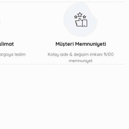
slimat
Müşteri Memnuniyeti
 kargoya teslim
Kolay iade & değişim imkanı %100
memnuniyet