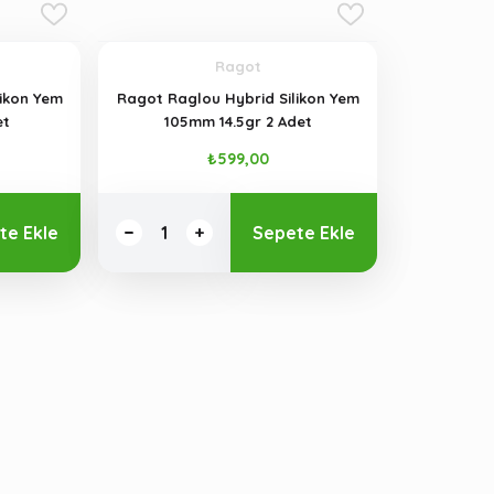
Ragot
ikon Yem
Ragot Raglou Hybrid Silikon Yem
et
105mm 14.5gr 2 Adet
₺599,00
te Ekle
Sepete Ekle