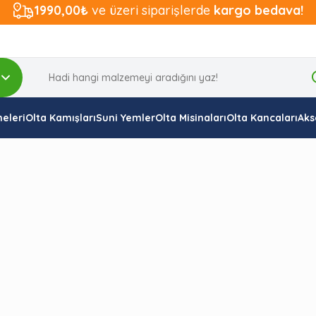
1990,00₺
ve üzeri siparişlerde
kargo bedava!
eleri
Olta Kamışları
Suni Yemler
Olta Misinaları
Olta Kancaları
Aks