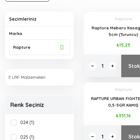
Seçimleriniz
Rapture
Rapture Mebaru Kasa
Marka
5cm (Turuncu)
₺15,25
Rapture
Stok
LRF Malzemeleri
Rapture
RAPTURE URBAN FIGHTE
Renk Seçiniz
0,5-5GR KAMIŞ
₺351,16
024 (1)
Stok
025 (1)