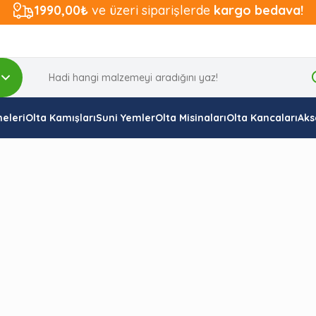
1990,00₺
ve üzeri siparişlerde
kargo bedava!
eleri
Olta Kamışları
Suni Yemler
Olta Misinaları
Olta Kancaları
Aks