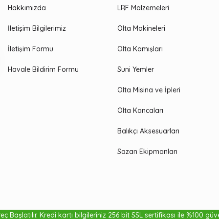
Hakkımızda
LRF Malzemeleri
İletişim Bilgilerimiz
Olta Makineleri
İletişim Formu
Olta Kamışları
Havale Bildirim Formu
Suni Yemler
Olta Misina ve İpleri
Olta Kancaları
Balıkçı Aksesuarları
Sazan Ekipmanları
ç Başlatılır. Kredi kartı bilgileriniz 256 bit SSL sertifikası ile %100 gü