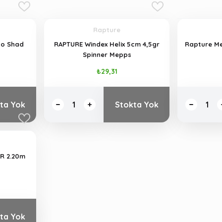
Rapture
go Shad
RAPTURE Windex Helix 5cm 4,5gr
Rapture M
Spinner Mepps
₺29,31
ta Yok
Stokta Yok
R 2.20m
ta Yok