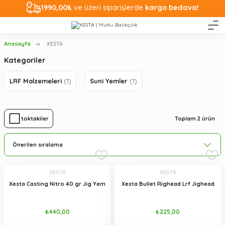
1990,00₺
ve üzeri siparişlerde
kargo bedava!
Anasayfa
XESTA
Kategoriler
LRF Malzemeleri
(1)
Suni Yemler
(1)
Toplam 2 ürün
Stoktakiler
XESTA
XESTA
Xesta Casting Nitro 40 gr Jig Yem
Xesta Bullet Righead Lrf Jighead
₺440,00
₺225,00